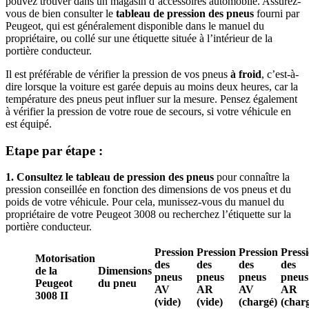
pouvez trouver dans un magasin d’accessoires automobile. Assurez-
vous de bien consulter le
tableau de pression des pneus
fourni par
Peugeot, qui est généralement disponible dans le manuel du
propriétaire, ou collé sur une étiquette située à l’intérieur de la
portière conducteur.
Il est préférable de vérifier la pression de vos pneus
à froid
, c’est-à-
dire lorsque la voiture est garée depuis au moins deux heures, car la
température des pneus peut influer sur la mesure. Pensez également
à vérifier la pression de votre roue de secours, si votre véhicule en
est équipé.
Etape par étape :
1. Consultez le tableau de pression des pneus
pour connaître la
pression conseillée en fonction des dimensions de vos pneus et du
poids de votre véhicule. Pour cela, munissez-vous du manuel du
propriétaire de votre Peugeot 3008 ou recherchez l’étiquette sur la
portière conducteur.
Pression
Pression
Pression
Press
Motorisation
des
des
des
des
de la
Dimensions
pneus
pneus
pneus
pneus
Peugeot
du pneu
AV
AR
AV
AR
3008 II
(vide)
(vide)
(chargé)
(char