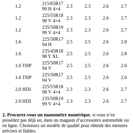
215/65R17
1.2
2.3
2.3
2.6
2.7
99 H 4×4
225/55R18
1.2
2.3
2.3
2.6
2.7
98 V 4×4
235/50R19
1.2
2.3
2.3
2.6
2.7
99 V 4×4
225/50R17
1.6
2.5
2.5
2.6
2.8
94 H
235/45R18
1.6
2.5
2.5
2.6
2.8
98 Y XL
225/50R17
1.6 THP
2.5
2.5
2.6
2.6
94 V
225/50R17
1.6 THP
2.5
2.5
2.6
2.6
94 V
225/55R18
2.0 HDI
2.3
2.3
2.6
2.7
98 V 4×4
235/50R19
2.0 HDI
2.3
2.3
2.6
2.7
99 V 4×4
2. Procurez-vous un manomètre numérique
, si vous n’en
possédez pas déjà un, dans un magasin d’accessoires automobile ou
en ligne. Choisissez un modèle de qualité pour obtenir des mesures
précises et fiables.