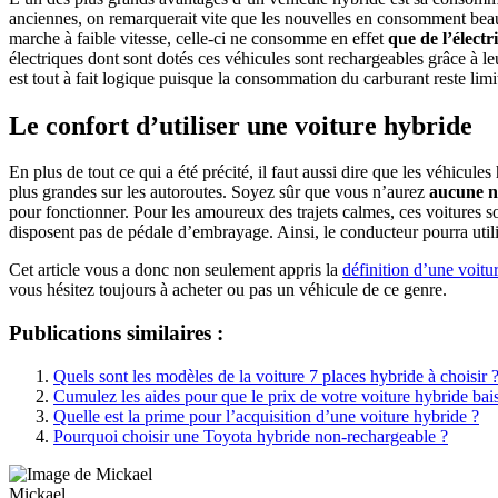
anciennes, on remarquerait vite que les nouvelles en consomment beau
marche à faible vitesse, celle-ci ne consomme en effet
que de l’électri
électriques dont sont dotés ces véhicules sont rechargeables grâce à le
est tout à fait logique puisque la consommation du carburant reste lim
Le confort d’utiliser une voiture hybride
En plus de tout ce qui a été précité, il faut aussi dire que les véhicule
plus grandes sur les autoroutes. Soyez sûr que vous n’aurez
aucune n
pour fonctionner. Pour les amoureux des trajets calmes, ces voitures so
disposent pas de pédale d’embrayage. Ainsi, le conducteur pourra utilis
Cet article vous a donc non seulement appris la
définition d’une voitu
vous hésitez toujours à acheter ou pas un véhicule de ce genre.
Publications similaires :
Quels sont les modèles de la voiture 7 places hybride à choisir 
Cumulez les aides pour que le prix de votre voiture hybride bai
Quelle est la prime pour l’acquisition d’une voiture hybride ?
Pourquoi choisir une Toyota hybride non-rechargeable ?
Mickael