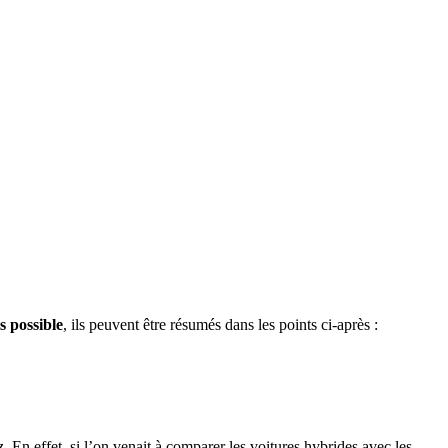
ts possible
, ils peuvent être résumés dans les points ci-après :
 En effet, si l’on venait à comparer les voitures hybrides avec les